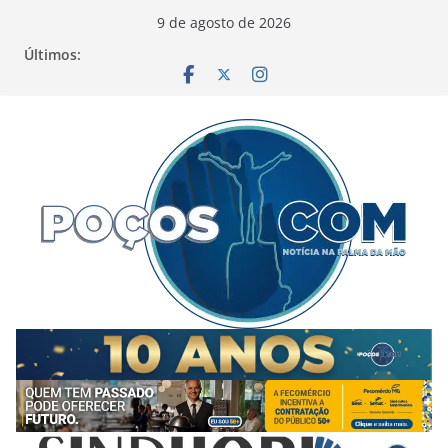
Pular
9 de agosto de 2026
para
Últimos:
o
conteúdo