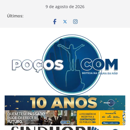
Pular
9 de agosto de 2026
para
Últimos:
o
conteúdo