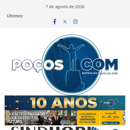
Pular
7 de agosto de 2026
para
Últimos:
o
conteúdo