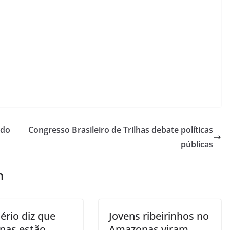
ado
Congresso Brasileiro de Trilhas debate políticas
públicas
m
ério diz que
Jovens ribeirinhos no
enas estão
Amazonas viram