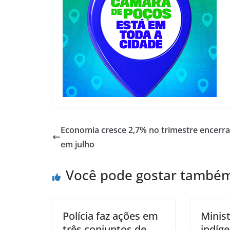
Economia cresce 2,7% no trimestre encerr
em julho
Você pode gostar també
Polícia faz ações em
Minist
três conjuntos de
indíg