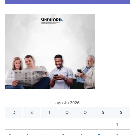
agosto 2026
D
S
T
Q
Q
S
S
1