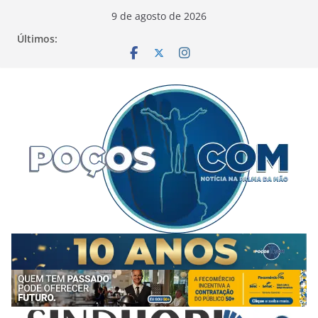
Pular
9 de agosto de 2026
para
Últimos:
o
conteúdo