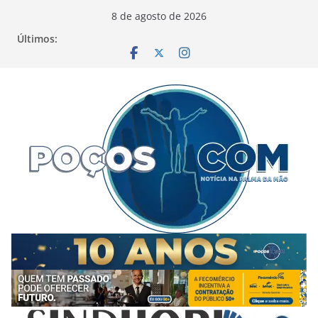
Pular
8 de agosto de 2026
para
Últimos:
o
conteúdo