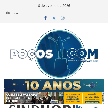
Pular
6 de agosto de 2026
para
Últimos:
o
conteúdo