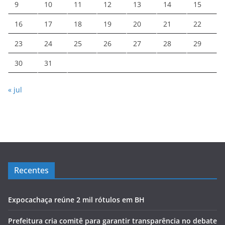
9
10
11
12
13
14
15
16
17
18
19
20
21
22
23
24
25
26
27
28
29
30
31
« jul
Recentes
Expocachaça reúne 2 mil rótulos em BH
Prefeitura cria comitê para garantir transparência no debate