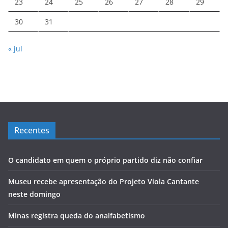
23
24
25
26
27
28
29
30
31
« jul
Recentes
O candidato em quem o próprio partido diz não confiar
Museu recebe apresentação do Projeto Viola Cantante
neste domingo
Minas registra queda do analfabetismo