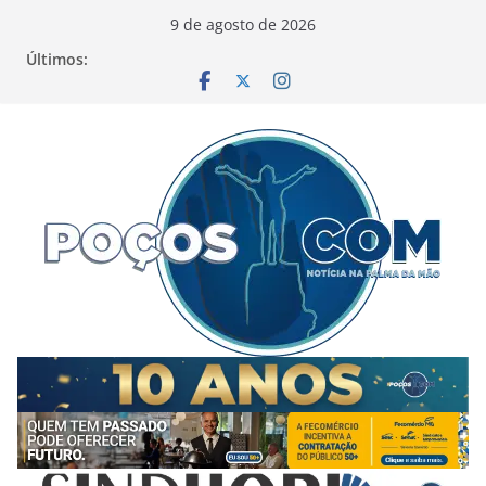
Pular
9 de agosto de 2026
para
Últimos:
o
conteúdo