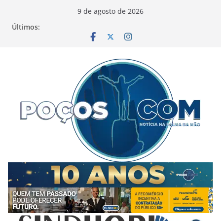
Pular
9 de agosto de 2026
para
Últimos:
o
conteúdo