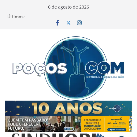
Pular
6 de agosto de 2026
para
Últimos:
o
conteúdo