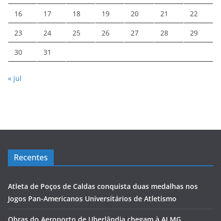
16
17
18
19
20
21
22
23
24
25
26
27
28
29
30
31
« jul
Recentes
Atleta de Poços de Caldas conquista duas medalhas nos
Jogos Pan-Americanos Universitários de Atletismo
Obras do Aeroporto de Uberlândia chegam à ALMG