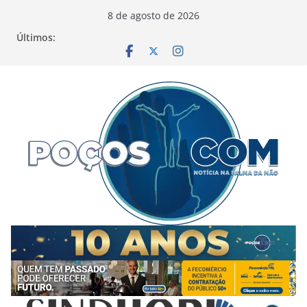
Pular
8 de agosto de 2026
para
Últimos:
o
conteúdo