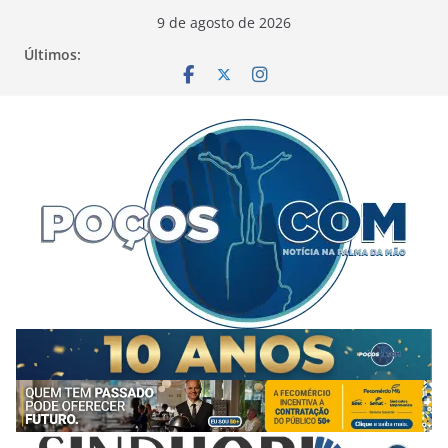
Pular
9 de agosto de 2026
para
Últimos:
o
conteúdo