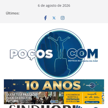
Pular
6 de agosto de 2026
para
Últimos:
o
conteúdo