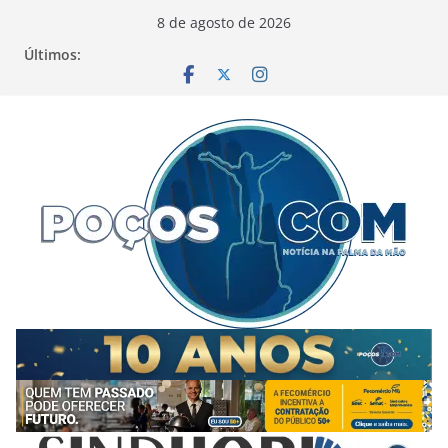
Pular
8 de agosto de 2026
para
Últimos:
o
conteúdo