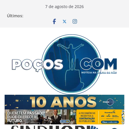
Pular
7 de agosto de 2026
para
Últimos:
o
conteúdo