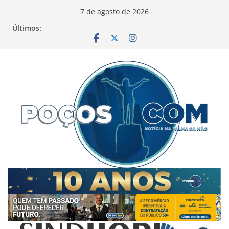
Pular
7 de agosto de 2026
para
Últimos:
o
conteúdo