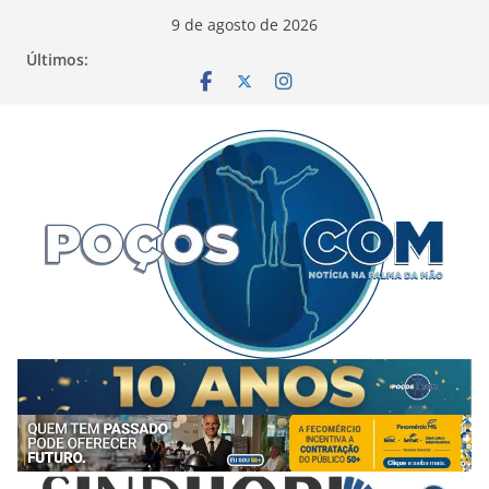
Pular
9 de agosto de 2026
para
Últimos:
o
conteúdo