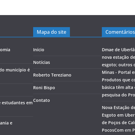
Mapa do site
Comentários
nomia
Início
Dmae de Uberlâ
nova estação d
Notícias
esgoto; outros 
 do município é
Minas - Portal 
Roberto Tereziano
Produtos que c
básica têm alta
Roni Bispo
pesquisa do Pr
Contato
e estudantes em
Nova Estação d
Esgoto em Uberl
de Poços de Cal
ania e
PocosCom
em
P