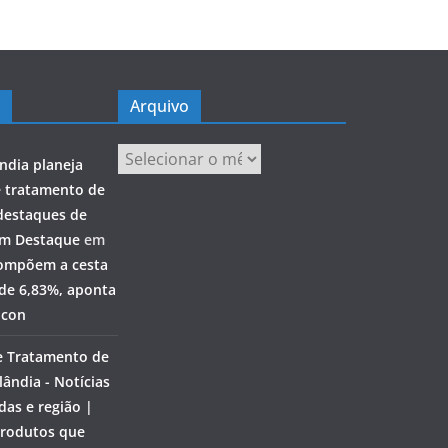
Arquivo
Arquivo
ndia planeja
e tratamento de
destaques de
em Destaque
em
ompõem a cesta
 de 6,83%, aponta
ocon
e Tratamento de
ândia - Notícias
das e região |
rodutos que