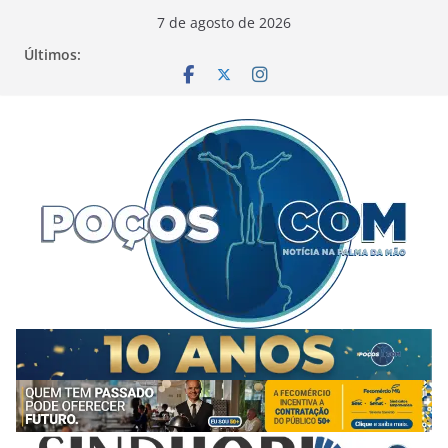
Pular
7 de agosto de 2026
para
Últimos:
o
conteúdo