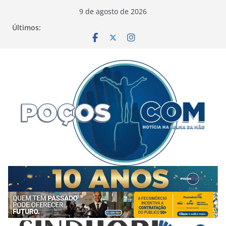
Pular
9 de agosto de 2026
para
Últimos:
o
conteúdo