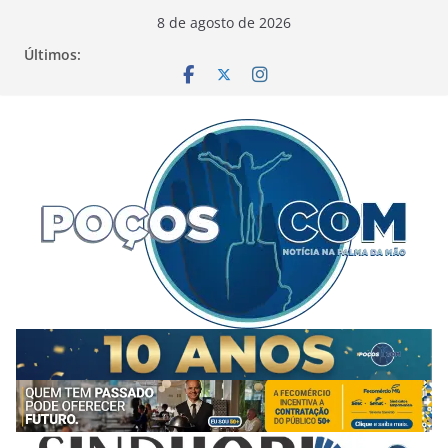
Pular
8 de agosto de 2026
para
Últimos:
o
conteúdo