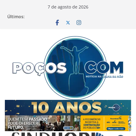
Pular
7 de agosto de 2026
para
Últimos:
o
conteúdo