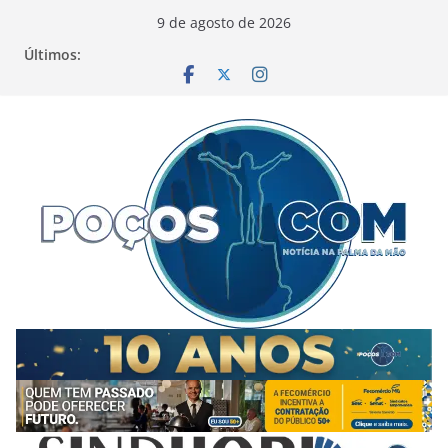
Pular
9 de agosto de 2026
para
Últimos:
o
conteúdo