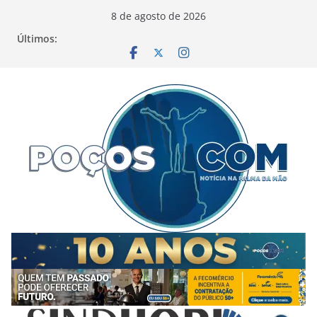
Pular
8 de agosto de 2026
para
Últimos:
o
conteúdo