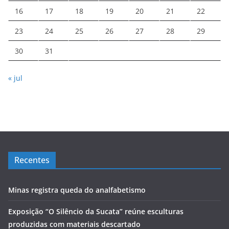
16
17
18
19
20
21
22
23
24
25
26
27
28
29
30
31
« jul
Recentes
Minas registra queda do analfabetismo
Exposição “O Silêncio da Sucata” reúne esculturas
produzidas com materiais descartado