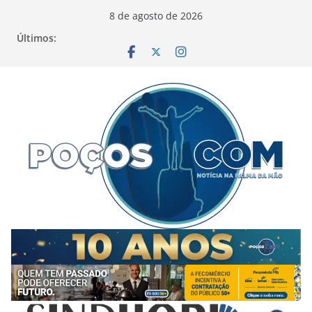
Pular
8 de agosto de 2026
para
Últimos:
o
conteúdo