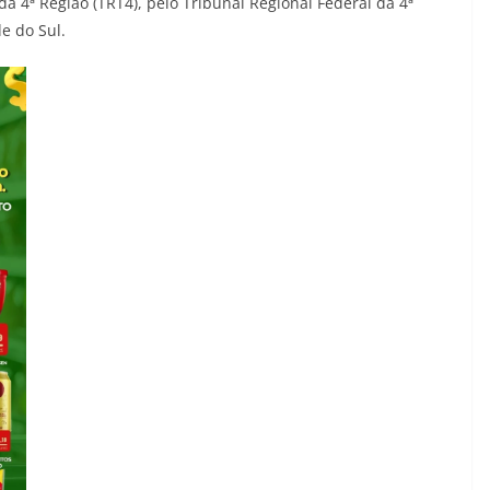
da 4ª Região (TRT4), pelo Tribunal Regional Federal da 4ª
de do Sul.