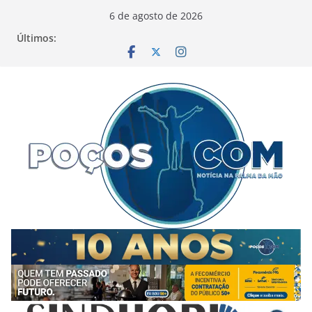
Pular
6 de agosto de 2026
para
Últimos:
o
conteúdo