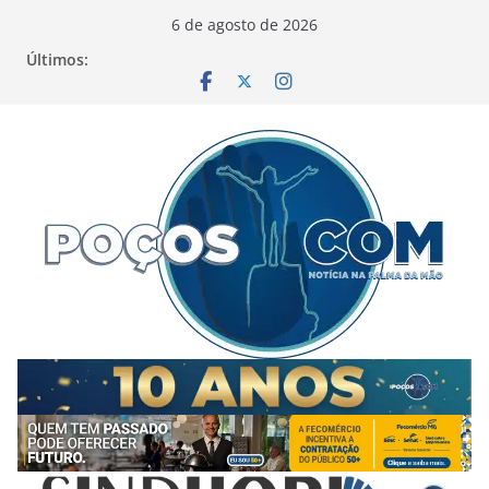
Pular
6 de agosto de 2026
para
Últimos:
o
conteúdo