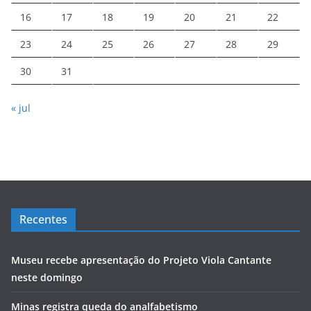
16
17
18
19
20
21
22
23
24
25
26
27
28
29
30
31
« jul
Recentes
Museu recebe apresentação do Projeto Viola Cantante
neste domingo
Minas registra queda do analfabetismo