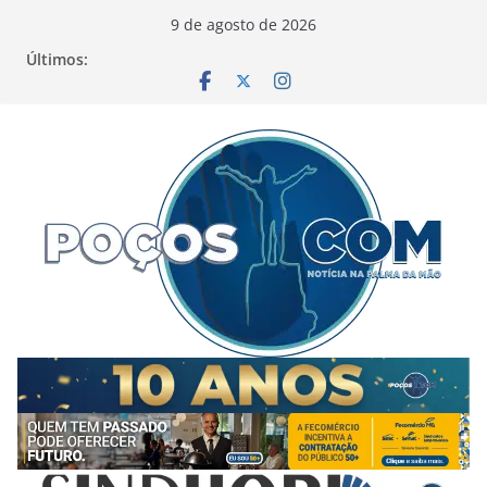
Pular
9 de agosto de 2026
para
Últimos:
o
conteúdo