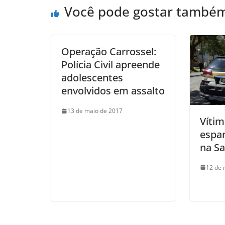
Você pode gostar també
Operação Carrossel:
Polícia Civil apreende
adolescentes
envolvidos em assalto
13 de maio de 2017
Vítim
espa
na S
12 de 