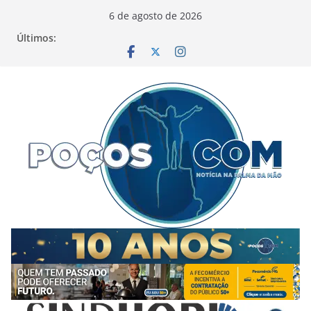
Pular
6 de agosto de 2026
para
Últimos:
o
conteúdo