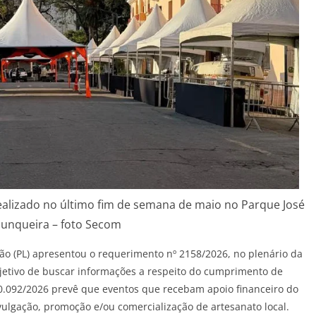
 realizado no último fim de semana de maio no Parque José
Junqueira – foto Secom
o (PL) apresentou o requerimento nº 2158/2026, no plenário da
jetivo de buscar informações a respeito do cumprimento de
10.092/2026 prevê que eventos que recebam apoio financeiro do
ulgação, promoção e/ou comercialização de artesanato local.