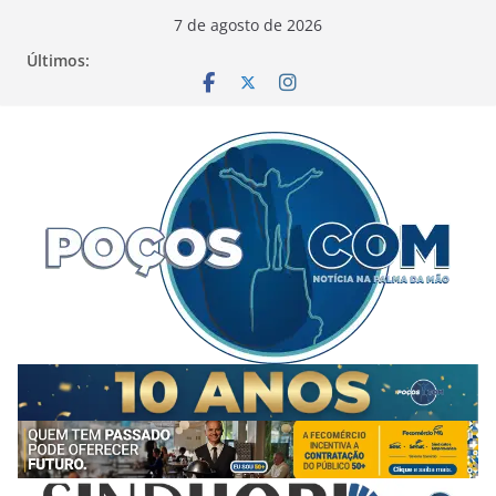
Pular
7 de agosto de 2026
para
Últimos:
o
conteúdo