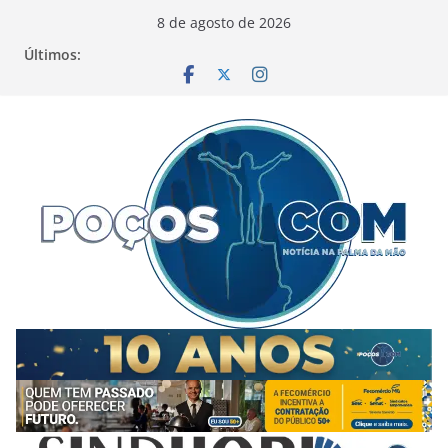
Pular
8 de agosto de 2026
para
Últimos:
o
conteúdo