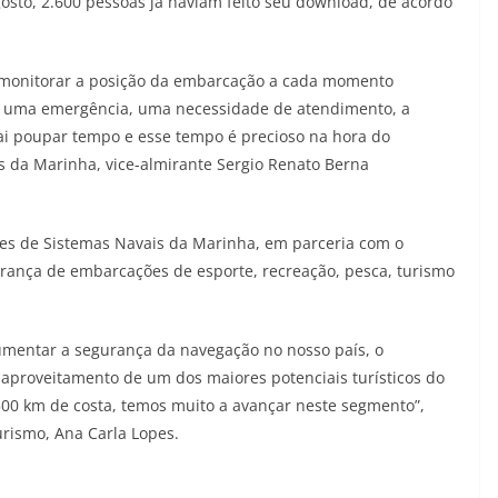
osto, 2.600 pessoas já haviam feito seu download, de acordo
r monitorar a posição da embarcação a cada momento
r uma emergência, uma necessidade de atendimento, a
ai poupar tempo e esse tempo é precioso na hora do
as da Marinha, vice-almirante Sergio Renato Berna
ses de Sistemas Navais da Marinha, em parceria com o
rança de embarcações de esporte, recreação, pesca, turismo
umentar a segurança da navegação no nosso país, o
 aproveitamento de um dos maiores potenciais turísticos do
.500 km de costa, temos muito a avançar neste segmento”,
urismo, Ana Carla Lopes.