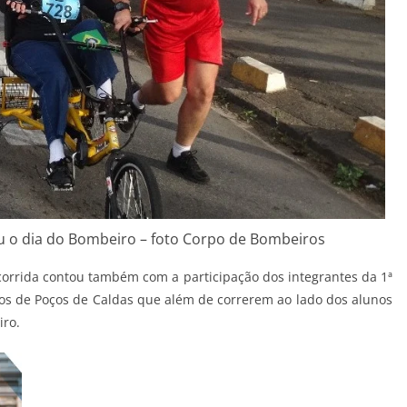
 o dia do Bombeiro – foto Corpo de Bombeiros
orrida contou também com a participação dos integrantes da 1ª
 de Poços de Caldas que além de correrem ao lado dos alunos
ro.