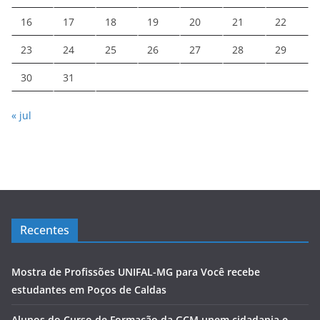
16
17
18
19
20
21
22
23
24
25
26
27
28
29
30
31
« jul
Recentes
Mostra de Profissões UNIFAL-MG para Você recebe
estudantes em Poços de Caldas
Alunos do Curso de Formação da GCM unem cidadania e