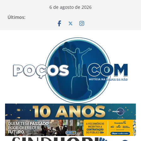
Pular
6 de agosto de 2026
para
Últimos:
o
conteúdo