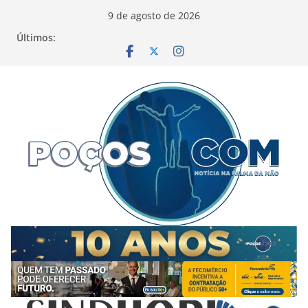
Pular
9 de agosto de 2026
para
Últimos:
o
conteúdo