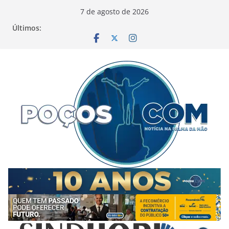
Pular
7 de agosto de 2026
para
Últimos:
o
conteúdo