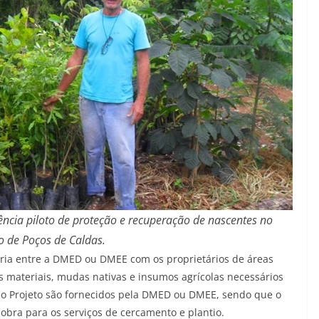
ência piloto de proteção e recuperação de nascentes no
o de Poços de Caldas.
eria entre a DMED ou DMEE com os proprietários de áreas
os materiais, mudas nativas e insumos agrícolas necessários
do Projeto são fornecidos pela DMED ou DMEE, sendo que o
 obra para os serviços de cercamento e plantio.