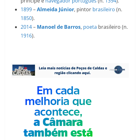
príncipe e
navegador
português
(n.
1394
).
1899
–
Almeida Júnior
, pintor
brasileiro
(n.
1850
).
2014
–
Manoel de Barros
,
poeta
brasileiro (n.
1916
).