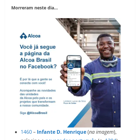
Morreram neste dia…
1460
–
Infante D. Henrique
(
na imagem
),