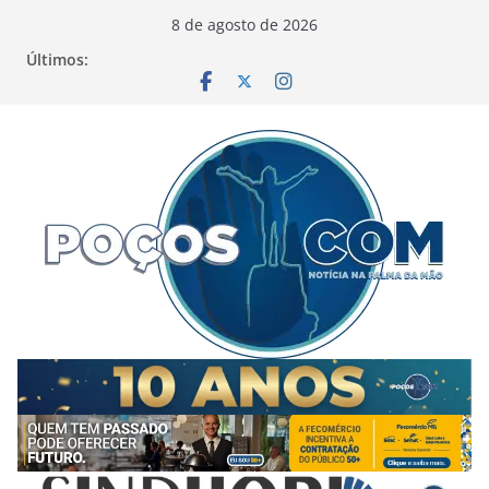
Pular
8 de agosto de 2026
para
Últimos:
o
conteúdo