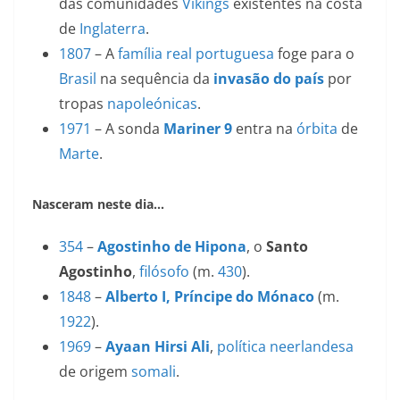
das comunidades
Vikings
existentes na costa
de
Inglaterra
.
1807
– A
família real portuguesa
foge para o
Brasil
na sequência da
invasão do país
por
tropas
napoleónicas
.
1971
– A sonda
Mariner 9
entra na
órbita
de
Marte
.
Nasceram neste dia…
354
–
Agostinho de Hipona
, o
Santo
Agostinho
,
filósofo
(m.
430
).
1848
–
Alberto I, Príncipe do Mónaco
(m.
1922
).
1969
–
Ayaan Hirsi Ali
,
política
neerlandesa
de origem
somali
.