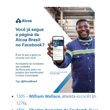
1305
–
William Wallace
, ativista
escocês
(n.
1276
).
1806
–
Charles Augustin de Coulomb
,
físico