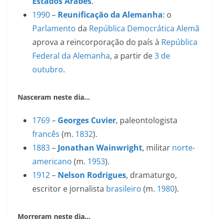
Estados Árabes
.
1990
–
Reunificação da Alemanha
: o
Parlamento
da
República Democrática Alemã
aprova a reincorporação do país à
República
Federal da Alemanha
, a partir de
3 de
outubro
.
Nasceram neste dia…
1769
–
Georges Cuvier
, paleontologista
francês
(m.
1832
).
1883
–
Jonathan Wainwright
, militar
norte-
americano
(m.
1953
).
1912
–
Nelson Rodrigues
, dramaturgo,
escritor e jornalista
brasileiro
(m.
1980
).
Morreram neste dia…