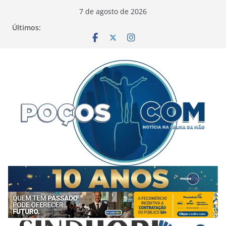
Pular
7 de agosto de 2026
para
Últimos:
o
conteúdo