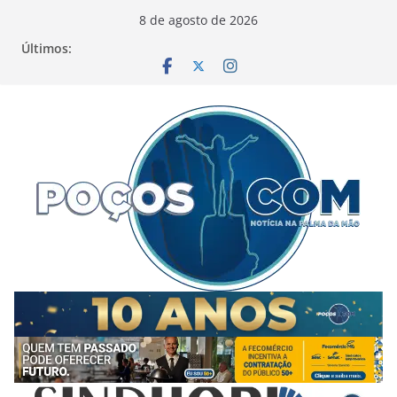
Pular
8 de agosto de 2026
para
Últimos:
o
conteúdo