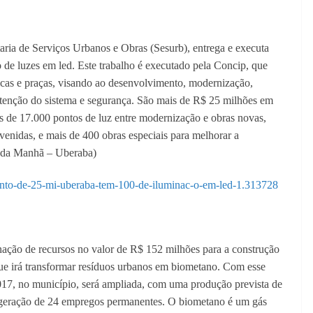
aria de Serviços Urbanos e Obras (Sesurb), entrega e executa
 de luzes em led. Este trabalho é executado pela Concip, que
licas e praças, visando ao desenvolvimento, modernização,
utenção do sistema e segurança. São mais de R$ 25 milhões em
s de 17.000 pontos de luz entre modernização e obras novas,
venidas, e mais de 400 obras especiais para melhorar a
al da Manhã – Uberaba)
ento-de-25-mi-uberaba-tem-100-de-iluminac-o-em-led-1.313728
nação de recursos no valor de R$ 152 milhões para a construção
que irá transformar resíduos urbanos em biometano. Com esse
017, no município, será ampliada, com uma produção prevista de
a geração de 24 empregos permanentes. O biometano é um gás