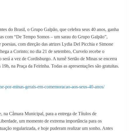
tes do Brasil, o Grupo Galpão, que celebra seus 40 anos, ganha
ineiras com “De Tempo Somos – um sarau do Grupo Galpão”,
 poesias, com direção das atrizes Lydia Del Picchia e Simone
ega a Corinto; no dia 21 de setembro, Curvelo recebe o
o será a vez de Cordisburgo. A turnê Sertão de Minas se encerra
 19h, na Praça da Feirinha. Todas as apresentações são gratuitas.
turne-por-minas-gerais-em-comemoracao-aos-seus-40-anos/
e, na Câmara Municipal, para a entrega de Títulos de
 Liberdade, um momento de extrema importância para os
ituação regularizada, e hoje puderam realizar um sonho. Antes