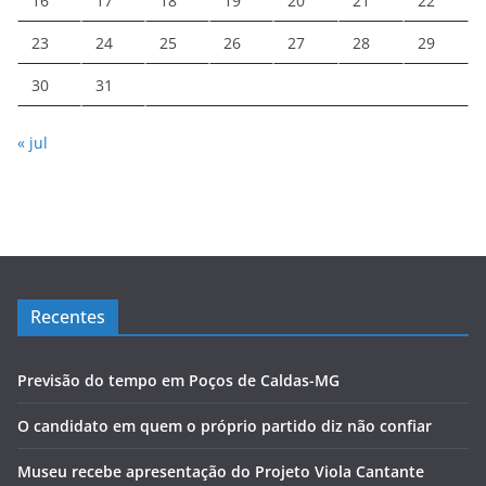
16
17
18
19
20
21
22
23
24
25
26
27
28
29
30
31
« jul
Recentes
Previsão do tempo em Poços de Caldas-MG
O candidato em quem o próprio partido diz não confiar
Museu recebe apresentação do Projeto Viola Cantante