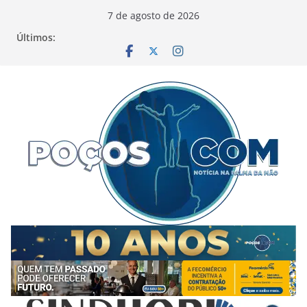
Pular
7 de agosto de 2026
para
Últimos:
o
conteúdo