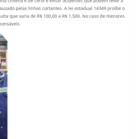
nha chilena e de cerol e evitar acidentes que podem levar a
sado pelas linhas cortantes. A lei estadual 14349 proíbe o
ulta que varia de R$ 100,00 a R$ 1.500. No caso de menores
ponsáveis.